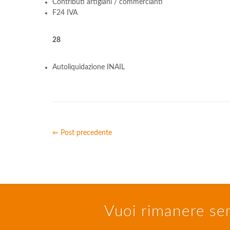
Contributi artigiani / commercianti
F24 IVA
28
Autoliquidazione INAIL
⇐ Post precedente
Vuoi rimanere sem