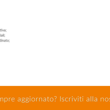
tiva;
ali;
dinato;
pre aggiornato? Iscriviti alla n