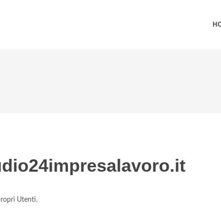
H
udio24impresalavoro.it
ropri Utenti.