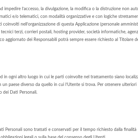
ad impedire l’accesso, la divulgazione, la modifica o la distruzione non auto
tici e/o telematici, con modalità organizzative e con logiche strettamente c
ti coinvolti nell’organizzazione di questa Applicazione (personale amminist
i tecnici terzi, corrieri postali, hosting provider, società informatiche, ag
nco aggiornato dei Responsabili potrà sempre essere richiesto al Titolare d
d in ogni altro luogo in cui le parti coinvolte nel trattamento siano localizza
in un paese diverso da quello in cui l’Utente si trova. Per ottenere ulterio
o dei Dati Personali.
Personali sono trattati e conservati per il tempo richiesto dalla finalità 
bbligazioni legali o sulla base del consenso degli Utenti.