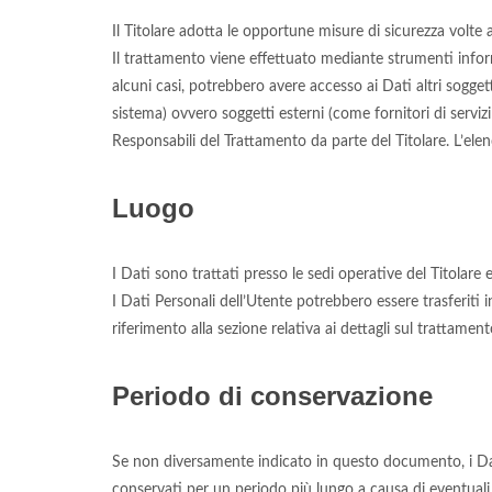
Il Titolare adotta le opportune misure di sicurezza volte 
Il trattamento viene effettuato mediante strumenti informa
alcuni casi, potrebbero avere accesso ai Dati altri sogget
sistema) ovvero soggetti esterni (come fornitori di serviz
Responsabili del Trattamento da parte del Titolare. L’ele
Luogo
I Dati sono trattati presso le sedi operative del Titolare e
I Dati Personali dell’Utente potrebbero essere trasferiti 
riferimento alla sezione relativa ai dettagli sul trattament
Periodo di conservazione
Se non diversamente indicato in questo documento, i Dati 
conservati per un periodo più lungo a causa di eventuali o